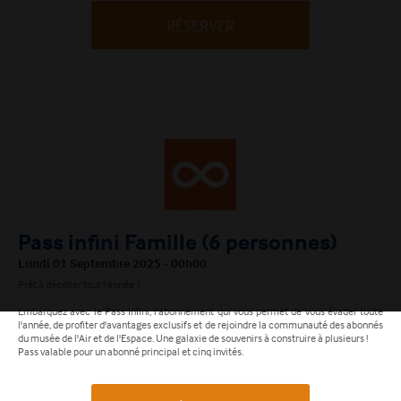
RÉSERVER
Pass infini Famille (6 personnes)
Lundi 01 Septembre 2025 - 00h00
Prêt à décoller tout l'année ?
Embarquez avec le Pass Infini, l'abonnement qui vous permet de vous évader toute
l'année, de profiter d'avantages exclusifs et de rejoindre la communauté des abonnés
du musée de l'Air et de l'Espace. Une galaxie de souvenirs à construire à plusieurs !
Pass valable pour un abonné principal et cinq invités.